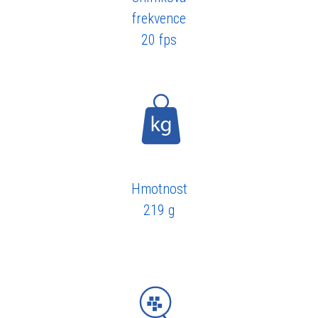
frekvence
20 fps
Hmotnost
219 g