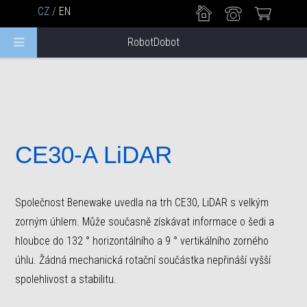
CZ
/
EN
RobotDobot
CE30-A LiDAR
Společnost Benewake uvedla na trh CE30, LiDAR s velkým
zorným úhlem. Může současně získávat informace o šedi a
hloubce do 132 ° horizontálního a 9 ° vertikálního zorného
úhlu. Žádná mechanická rotační součástka nepřináší vyšší
spolehlivost a stabilitu.