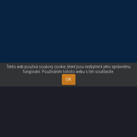
Next
Tento web používá soubory cookie, které jsou nezbytné k jeho správnému
fungování. Používáním tohoto webu s tím souhlasíte.
OK