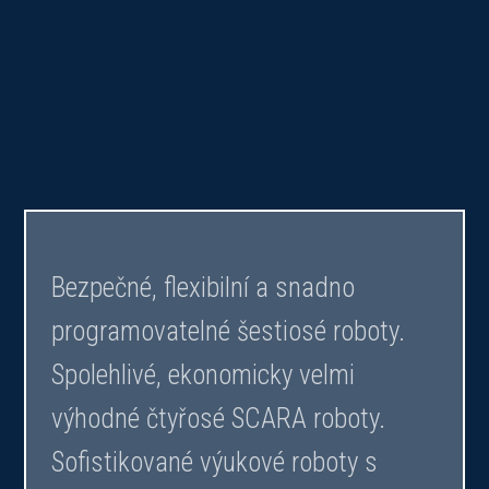
Bezpečné, flexibilní a snadno
programovatelné šestiosé roboty.
Spolehlivé, ekonomicky velmi
výhodné čtyřosé SCARA roboty.
Sofistikované výukové roboty s